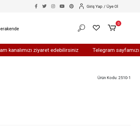
Giriş Yap
/
Üye Ol
0
erakende
ımızı ziyaret edebilirsiniz
Telegram sayfamızı ziyaret 
Ürün Kodu:
2510-1