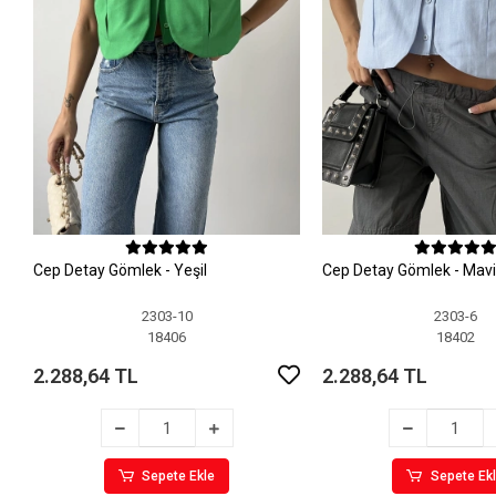
Cep Detay Gömlek - Yeşil
Cep Detay Gömlek - Mavi
2303-10
2303-6
18406
18402
2.288,64 TL
2.288,64 TL
Sepete Ekle
Sepete Ek