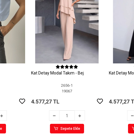
Kat Detay Modal Takım - Bej
Kat Detay Mo
2656-1
19067
4.577,27 TL
4.577,27 
le
Sepete Ekle