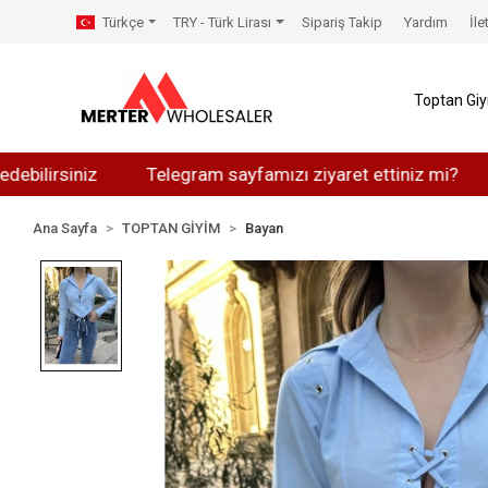
Türkçe
TRY - Türk Lirası
Sipariş Takip
Yardım
İle
Toptan Gi
siniz
Telegram sayfamızı ziyaret ettiniz mi?
Whats
Ana Sayfa
TOPTAN GİYİM
Bayan