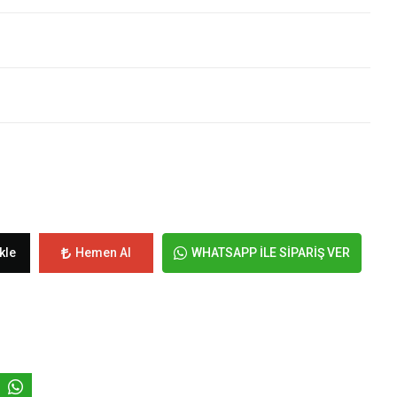
kle
Hemen Al
WHATSAPP İLE SİPARİŞ VER