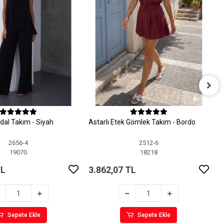
A
dal Takım - Siyah
Astarlı Etek Gömlek Takım - Bordo
3
2656-4
2512-6
19070
18218
TL
3.862,07 TL
Sepete Ekle
Sepete Ekle