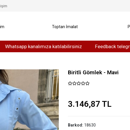
tişim
yim
Toptan İmalat
P
app kanalımıza katılabilirsiniz
Feedback telegram kanal
Biritli Gömlek - Mavi
3.146,87 TL
Barkod:
18630