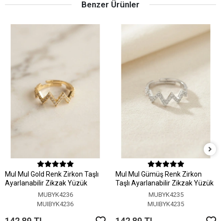
Benzer Ürünler
MuI MuI Gold Renk Zirkon Taşlı
MuI MuI Gümüş Renk Zirkon
Ayarlanabilir Zikzak Yüzük
Taşlı Ayarlanabilir Zikzak Yüzük
MUBYK4236
MUBYK4235
MUIBYK4236
MUIBYK4235
142,89 TL
142,89 TL