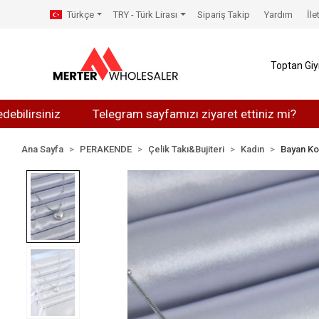
Türkçe
TRY - Türk Lirası
Sipariş Takip
Yardım
İle
Toptan Gi
iniz
Telegram sayfamızı ziyaret ettiniz mi?
Whatsa
Ana Sayfa
PERAKENDE
Çelik Takı&Bujiteri
Kadın
Bayan Ko