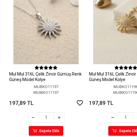
MuI MuI 316L Çelik Zincir Gümüş Renk
MuI MuI 316L Çelik Zinci
Güneş Model Kolye
Güneş Model Kolye
MUBKO11197
MUBKO1119
MUIBKO11197
MUIBKO1119
197,89 TL
197,89 TL
Sepete Ekle
Sepete Ek