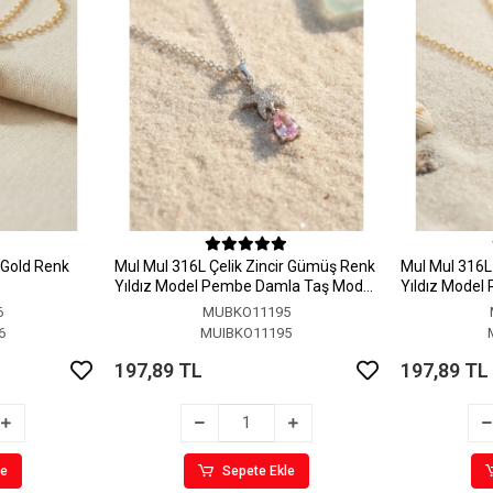
r Gold Renk
MuI MuI 316L Çelik Zincir Gümüş Renk
MuI MuI 316L 
Yıldız Model Pembe Damla Taş Model
Yıldız Model
Kolye
Kolye
6
MUBKO11195
6
MUIBKO11195
197,89 TL
197,89 TL
le
Sepete Ekle