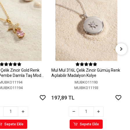
M
A
Çelik Zincir Gold Renk
MuI MuI 316L Çelik Zincir Gümüş Renk
1
 Pembe Damla Taş Model
Açılabilir Madalyon Kolye
MUBKO11194
MUBKO11193
MUIBKO11194
MUIBKO11193
197,89 TL
Sepete Ekle
Sepete Ekle