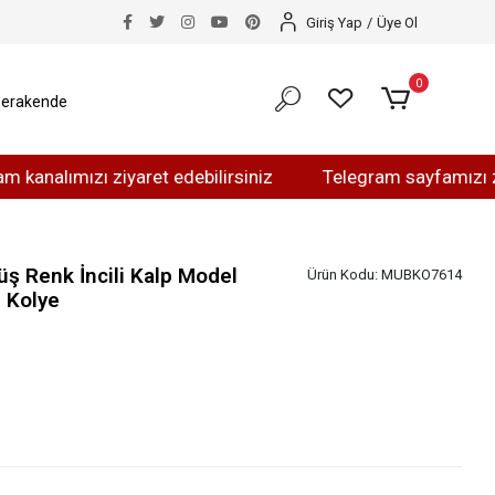
Giriş Yap
/
Üye Ol
0
erakende
mızı ziyaret edebilirsiniz
Telegram sayfamızı ziyaret e
ş Renk İncili Kalp Model
Ürün Kodu:
MUBKO7614
 Kolye