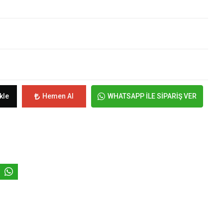
kle
Hemen Al
WHATSAPP İLE SİPARİŞ VER