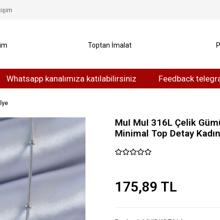
tişim
yim
Toptan İmalat
P
pp kanalımıza katılabilirsiniz
Feedback telegram kanalı
lye
MuI MuI 316L Çelik Gümü
Minimal Top Detay Kadın
175,89 TL