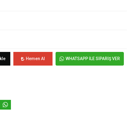
kle
Hemen Al
WHATSAPP İLE SİPARİŞ VER