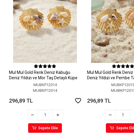
MuI MuI Gold Renk Deniz Kabuğu
MuI MuI Gold Renk Deni
Deniz Yıldızı ve Mor Taş Detaylı Küpe
Deniz Yıldızı ve Pembe T
Küpe
MUBKP12014
MUBKP1201
MUIBKP12014
MUIBKP1201
296,89 TL
296,89 TL
Sepete Ekle
Sepete Ek