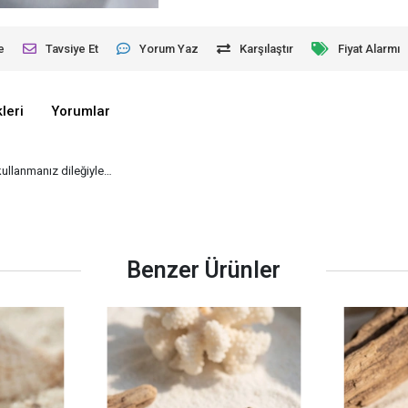
e
Tavsiye Et
Yorum Yaz
Karşılaştır
Fiyat Alarmı
leri
Yorumlar
 kullanmanız dileğiyle…
Benzer Ürünler