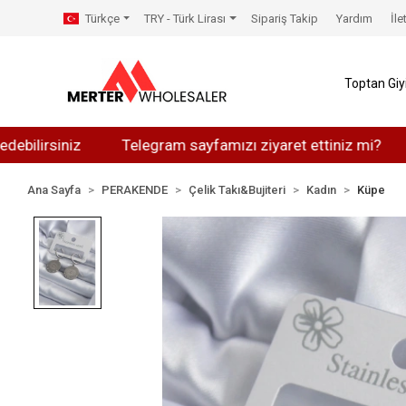
Türkçe
TRY - Türk Lirası
Sipariş Takip
Yardım
İle
Toptan Gi
siniz
Telegram sayfamızı ziyaret ettiniz mi?
Whats
Ana Sayfa
PERAKENDE
Çelik Takı&Bujiteri
Kadın
Küpe