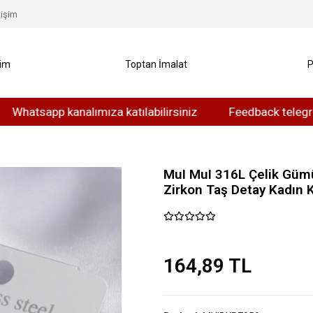
tişim
yim
Toptan İmalat
P
app kanalımıza katılabilirsiniz
Feedback telegram kanal
MuI MuI 316L Çelik Güm
Zirkon Taş Detay Kadın 
164,89 TL