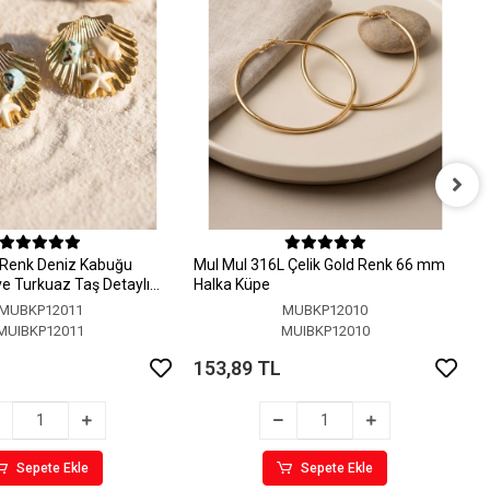
M
H
 Renk Deniz Kabuğu
MuI MuI 316L Çelik Gold Renk 66 mm
1
 ve Turkuaz Taş Detaylı
Halka Küpe
MUBKP12011
MUBKP12010
MUIBKP12011
MUIBKP12010
153,89 TL
Sepete Ekle
Sepete Ekle