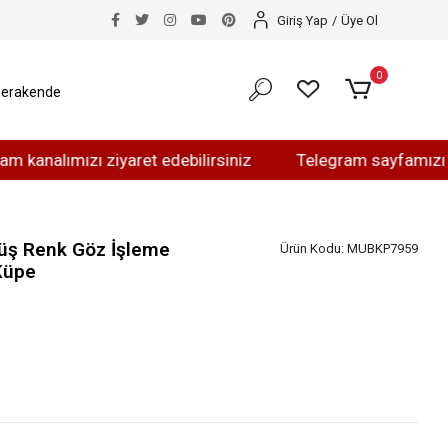
Giriş Yap
/
Üye Ol
0
erakende
ımızı ziyaret edebilirsiniz
Telegram sayfamızı ziyaret 
üş Renk Göz İşleme
Ürün Kodu:
MUBKP7959
Küpe