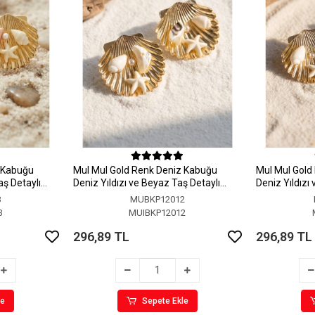
z Kabuğu
MuI MuI Gold Renk Deniz Kabuğu
MuI MuI Gold
aş Detaylı
Deniz Yıldızı ve Beyaz Taş Detaylı
Deniz Yıldızı
Küpe
Küpe
3
MUBKP12012
3
MUIBKP12012
296,89 TL
296,89 TL
le
Sepete Ekle