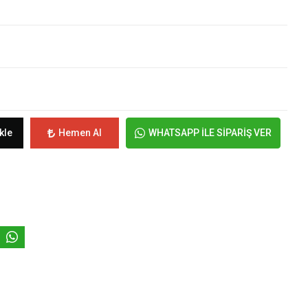
kle
Hemen Al
WHATSAPP İLE SİPARİŞ VER