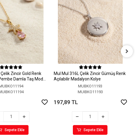
M
A
Çelik Zincir Gold Renk
MuI MuI 316L Çelik Zincir Gümüş Renk
1
 Pembe Damla Taş Model
Açılabilir Madalyon Kolye
MUBKO11194
MUBKO11193
MUIBKO11194
MUIBKO11193
197,89 TL
Sepete Ekle
Sepete Ekle