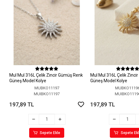
MuI MuI 316L Çelik Zincir Gümüş Renk
MuI MuI 316L Çelik Zinci
Güneş Model Kolye
Güneş Model Kolye
MUBKO11197
MUBKO1119
MUIBKO11197
MUIBKO1119
197,89 TL
197,89 TL
Sepete Ekle
Sepete Ek