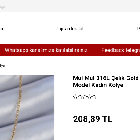
tişim
yim
Toptan İmalat
P
app kanalımıza katılabilirsiniz
Feedback telegram kanalı
lye
MuI MuI 316L Çelik Gold
Model Kadın Kolye
208,89 TL