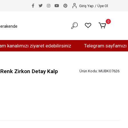
Giriş Yap
/
Üye Ol
0
erakende
mızı ziyaret edebilirsiniz
Telegram sayfamızı ziyaret e
 Renk Zirkon Detay Kalp
Ürün Kodu:
MUBKO7626