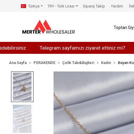
Türkçe
TRY - Türk Lirası
Sipariş Takip
Yardım
İle
Toptan Gi
iniz
Telegram sayfamızı ziyaret ettiniz mi?
Whats
Ana Sayfa
PERAKENDE
Çelik Takı&Bujiteri
Kadın
Bayan Ko