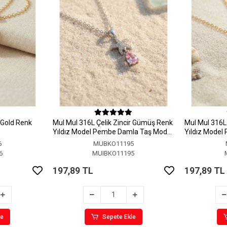
r Gold Renk
MuI MuI 316L Çelik Zincir Gümüş Renk
MuI MuI 316L 
Yıldız Model Pembe Damla Taş Model
Yıldız Model
Kolye
Kolye
6
MUBKO11195
6
MUIBKO11195
197,89 TL
197,89 TL
le
Sepete Ekle