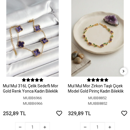
MuI MuI 316L Çelik Sedefli Mor
MuI MuI Mor Zirkon Taşlı Çiçek
Gold Renk Yonca Kadın Bileklik
Model Gold Pirinç Kadın Bileklik
MUBB6966
MUBB8852
MUIBB6966
MUIBB8852
252,89 TL
329,89 TL