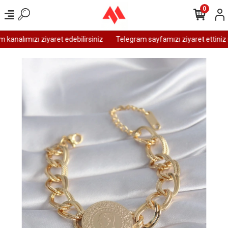
0
analımızı ziyaret edebilirsiniz
Telegram sayfamızı ziyaret ettiniz m