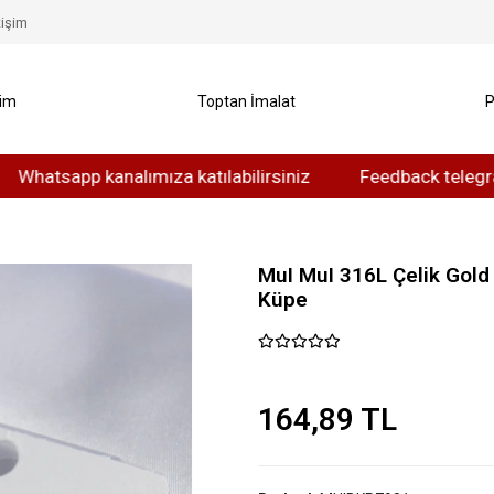
tişim
yim
Toptan İmalat
P
app kanalımıza katılabilirsiniz
Feedback telegram kanal
MuI MuI 316L Çelik Gold
Küpe
164,89 TL