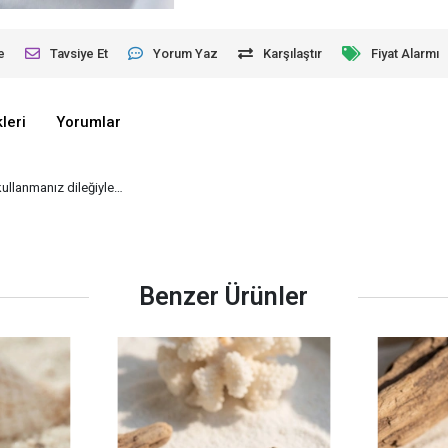
e
Tavsiye Et
Yorum Yaz
Karşılaştır
Fiyat Alarmı
leri
Yorumlar
 kullanmanız dileğiyle…
Benzer Ürünler