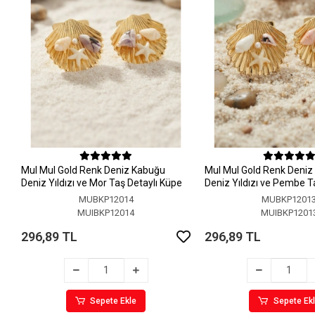
MuI MuI Gold Renk Deniz Kabuğu
MuI MuI Gold Renk Deni
Deniz Yıldızı ve Mor Taş Detaylı Küpe
Deniz Yıldızı ve Pembe T
Küpe
MUBKP12014
MUBKP1201
MUIBKP12014
MUIBKP1201
296,89 TL
296,89 TL
Sepete Ekle
Sepete Ek