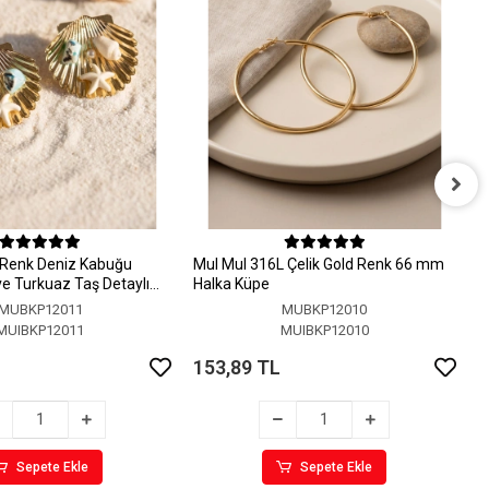
M
H
 Renk Deniz Kabuğu
MuI MuI 316L Çelik Gold Renk 66 mm
1
 ve Turkuaz Taş Detaylı
Halka Küpe
MUBKP12011
MUBKP12010
MUIBKP12011
MUIBKP12010
153,89 TL
Sepete Ekle
Sepete Ekle