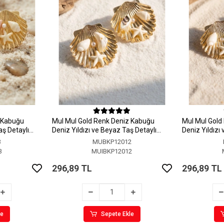
z Kabuğu
MuI MuI Gold Renk Deniz Kabuğu
MuI MuI Gold
aş Detaylı
Deniz Yıldızı ve Beyaz Taş Detaylı
Deniz Yıldızı
Küpe
Küpe
3
MUBKP12012
3
MUIBKP12012
296,89 TL
296,89 TL
le
Sepete Ekle