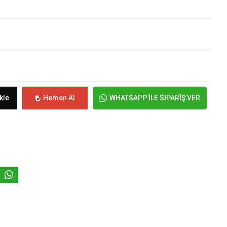
kle
Hemen Al
WHATSAPP İLE SİPARİŞ VER