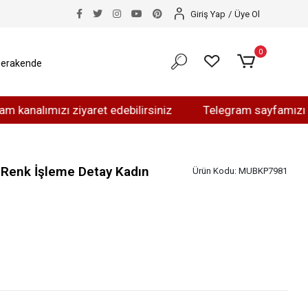
Giriş Yap
/
Üye Ol
0
erakende
ımızı ziyaret edebilirsiniz
Telegram sayfamızı ziyaret 
 Renk İşleme Detay Kadın
Ürün Kodu:
MUBKP7981