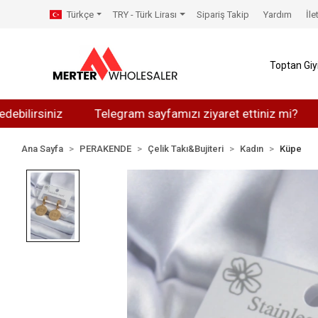
Türkçe
TRY - Türk Lirası
Sipariş Takip
Yardım
İle
Toptan Gi
siniz
Telegram sayfamızı ziyaret ettiniz mi?
Whats
Ana Sayfa
PERAKENDE
Çelik Takı&Bujiteri
Kadın
Küpe