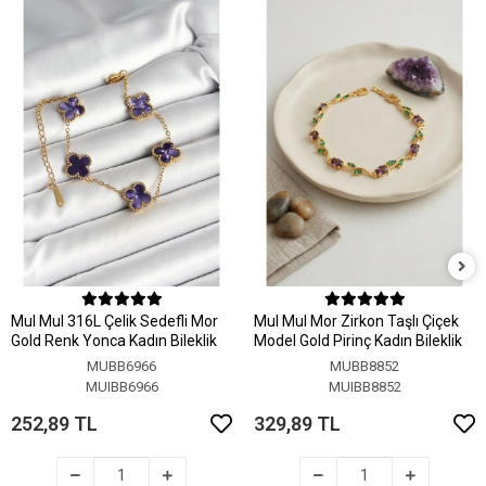
MuI MuI 316L Çelik Sedefli Mor
MuI MuI Mor Zirkon Taşlı Çiçek
Gold Renk Yonca Kadın Bileklik
Model Gold Pirinç Kadın Bileklik
MUBB6966
MUBB8852
MUIBB6966
MUIBB8852
252,89 TL
329,89 TL