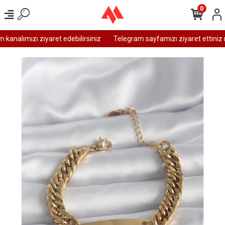
0
analımızı ziyaret edebilirsiniz
Telegram sayfamızı ziyaret ettiniz m