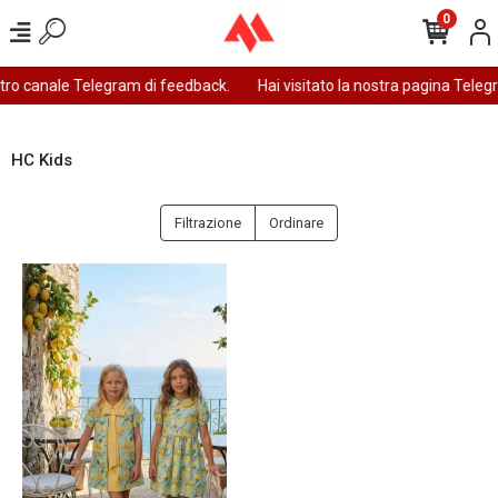
0
ostro canale Telegram di feedback.
Hai visitato la nostra pagina Teleg
HC Kids
Filtrazione
Ordinare