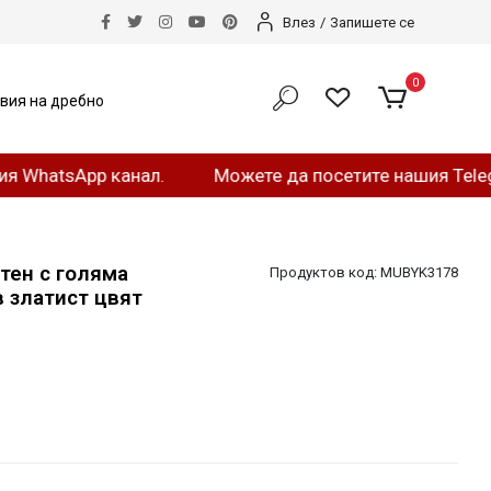
Влез
/
Запишете се
0
вия на дребно
sApp канал.
Можете да посетите нашия Telegram кан
тен с голяма
Продуктов код:
MUBYK3178
 златист цвят