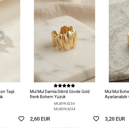
on Taşlı
MuI MuI Damla Dilimli Gövde Gold
MuI MuI Bohem
ük
Renk Bohem Yüzük
Ayarlanabili
MUBYK4234
5
MUIBYK4234
2,60 EUR
3,20 EUR