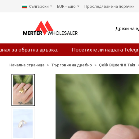
български
EUR - Euro
Проследяване на поръчки
Дрехи на е
обратна връзка.
Посетихте ли нашата Telegram стр
Начална страница
Търговия на дребно
Çelik Bijuterii & Takı