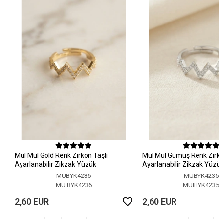
MuI MuI Gold Renk Zirkon Taşlı
MuI MuI Gümüş Renk Zirk
Ayarlanabilir Zikzak Yüzük
Ayarlanabilir Zikzak Yüz
MUBYK4236
MUBYK4235
MUIBYK4236
MUIBYK423
2,60 EUR
2,60 EUR