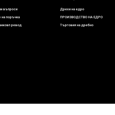
ни въпроси
Дрехи на едро
 на поръчка
ПРОИЗВОДСТВО НА ЕДРО
анковп ревод
Търговия на дребно