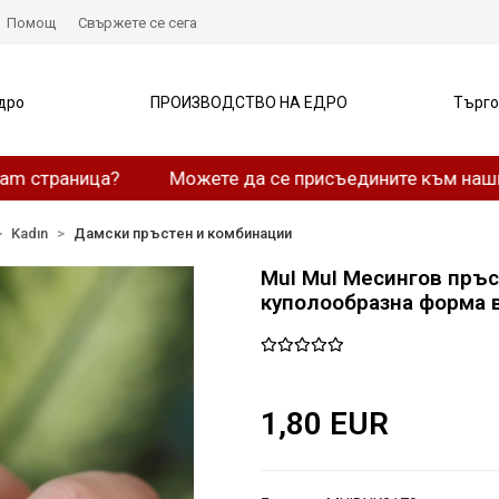
Помощ
Свържете се сега
дро
ПРОИЗВОДСТВО НА ЕДРО
Търго
аница?
Можете да се присъедините към нашия What
Kadın
Дамски пръстен и комбинации
MuI MuI Месингов пръс
куполообразна форма в
1,80 EUR