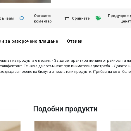
Оставете
Предупрежд
ръчвам
Сравнете
коментар
ценат
ии за разсрочено плащане
Отзиви
риалът на продукта е месинг. - За да се гарантира по-дълготрайността на
езинфектант. Те няма да потъмнеят при внимателна употреба. - Докато 
ходяща за носене на бижута и позлатени продукти. (Трябва да се отбел
Подобни продукти