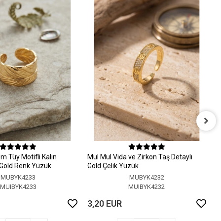
M
A
 Tüy Motifli Kalın
MuI MuI Vida ve Zirkon Taş Detaylı
3
r Gold Renk Yüzük
Gold Çelik Yüzük
MUBYK4233
MUBYK4232
MUIBYK4233
MUIBYK4232
3,20 EUR