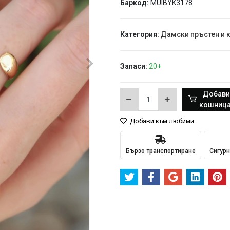
Баркод:
MUIBYK3178
Категория:
Дамски пръстен и 
Запаси:
20+
Добави
кошница
Добави към любими
Бързо транспортиране
Сигурн