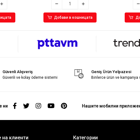
ницата
Добави в кошницата
До
Güvenli Alışveriş
Geniş Ürün Yelpazesi
Güvenli ve kolay ödeme sistemi
Binlerce ürün ve kampanya
е ни
Нашите мобилни приложе
 на клиенти
Категории