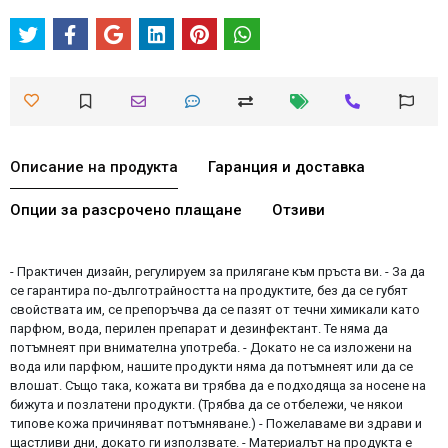
Описание на продукта
Гаранция и доставка
Опции за разсрочено плащане
Отзиви
- Практичен дизайн, регулируем за прилягане към пръста ви. - За да
се гарантира по-дълготрайността на продуктите, без да се губят
свойствата им, се препоръчва да се пазят от течни химикали като
парфюм, вода, перилен препарат и дезинфектант. Те няма да
потъмнеят при внимателна употреба. - Докато не са изложени на
вода или парфюм, нашите продукти няма да потъмнеят или да се
влошат. Също така, кожата ви трябва да е подходяща за носене на
бижута и позлатени продукти. (Трябва да се отбележи, че някои
типове кожа причиняват потъмняване.) - Пожелаваме ви здрави и
щастливи дни, докато ги използвате. - Материалът на продукта е