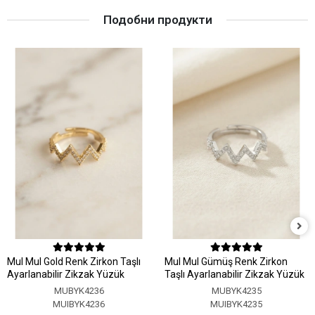
Подобни продукти
MuI MuI Gold Renk Zirkon Taşlı
MuI MuI Gümüş Renk Zirkon
Ayarlanabilir Zikzak Yüzük
Taşlı Ayarlanabilir Zikzak Yüzük
MUBYK4236
MUBYK4235
MUIBYK4236
MUIBYK4235