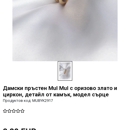
Дамски пръстен MuI MuI с оризово злато и
циркон, детайл от камък, модел сърце
Продуктов код:
MUBYK2917