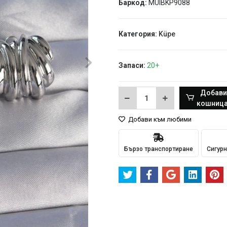
Баркод:
MUIBKP9088
Категория:
Küpe
Запаси:
20+
Добави
кошница
Добави към любими
Бързо транспортиране
Сигурн