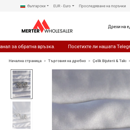
български
EUR - Euro
Проследяване на поръчки
Дрехи на е
обратна връзка.
Посетихте ли нашата Telegram стр
Начална страница
Търговия на дребно
Çelik Bijuterii & Takı