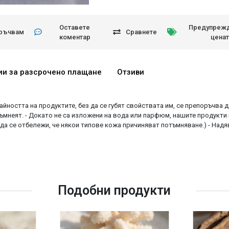
Оставете
Предупрежд
ръчвам
Сравнете
коментар
ценат
ии за разсрочено плащане
Отзиви
райността на продуктите, без да се губят свойствата им, се препоръчва 
ъмнеят. - Докато не са изложени на вода или парфюм, нашите продукти 
 да се отбележи, че някои типове кожа причиняват потъмняване.) - Над
Подобни продукти