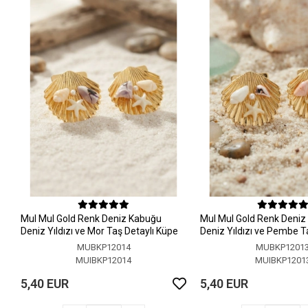
MuI MuI Gold Renk Deniz Kabuğu
MuI MuI Gold Renk Deni
Deniz Yıldızı ve Mor Taş Detaylı Küpe
Deniz Yıldızı ve Pembe T
Küpe
MUBKP12014
MUBKP1201
MUIBKP12014
MUIBKP1201
5,40 EUR
5,40 EUR