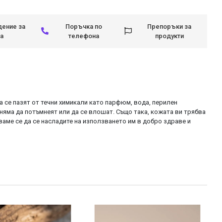
ение за
Поръчка по
Препоръки за
а
телефона
продукти
да се пазят от течни химикали като парфюм, вода, перилен
няма да потъмнеят или да се влошат. Също така, кожата ви трябва
яваме се да се насладите на използването им в добро здраве и