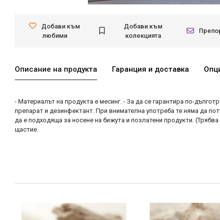
Добави към
Добави към
Препо
любими
колекцията
Описание на продукта
Гаранция и доставка
Опц
- Материалът на продукта е месинг. - За да се гарантира по-дългот
препарат и дезинфектант. При внимателна употреба те няма да пот
да е подходяща за носене на бижута и позлатени продукти. (Трябва
щастие.