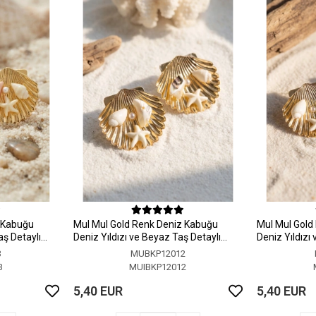
z Kabuğu
MuI MuI Gold Renk Deniz Kabuğu
MuI MuI Gold
aş Detaylı
Deniz Yıldızı ve Beyaz Taş Detaylı
Deniz Yıldızı
Küpe
Küpe
3
MUBKP12012
3
MUIBKP12012
5,40 EUR
5,40 EUR