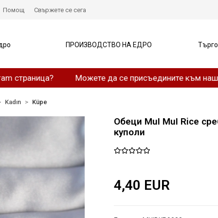
Помощ
Свържете се сега
дро
ПРОИЗВОДСТВО НА ЕДРО
Търго
аница?
Можете да се присъедините към нашия What
Kadın
Küpe
Обеци MuI MuI Rice ср
куполи
4,40 EUR