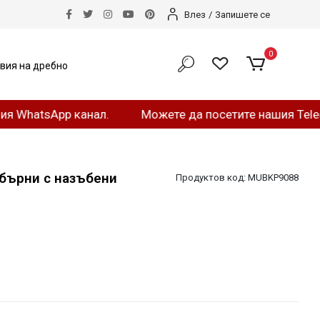
Влез
/
Запишете се
0
вия на дребно
sApp канал.
Можете да посетите нашия Telegram ка
ебърни с назъбени
Продуктов код:
MUBKP9088