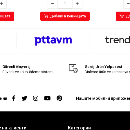
ницата
Добави в кошницата
До
Güvenli Alışveriş
Geniş Ürün Yelpazesi
Güvenli ve kolay ödeme sistemi
Binlerce ürün ve kampanya
е ни
Нашите мобилни приложе
 на клиенти
Категории