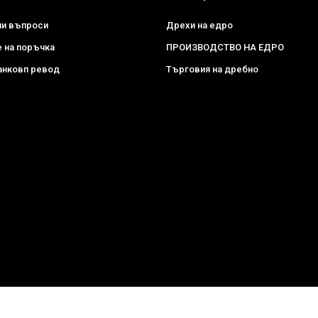
ни въпроси
Дрехи на едро
 на поръчка
ПРОИЗВОДСТВО НА ЕДРО
анковп ревод
Търговия на дребно