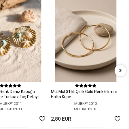
M
H
 Renk Deniz Kabuğu
MuI MuI 316L Çelik Gold Renk 66 mm
2
 ve Turkuaz Taş Detaylı
Halka Küpe
MUBKP12011
MUBKP12010
MUIBKP12011
MUIBKP12010
2,80 EUR