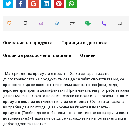
Описание на продукта
Гаранция и доставка
Опции за разсрочено плащане
Отзиви
- Материалът на продукта е месинг. - За да се гарантира по-
дълготрайността на продуктите, без да се губят свойствата им, се
препоръчва да се пазят от течни химикали като парфюм, вода,
перилен препарат и дезинфектант. При внимателна употреба те няма
да потъмнеят. - Докато не са изложени на вода или парфюм, нашите
продукти няма да потъмнеят или да се влошат. Също така, кожата
ви трябва да е подходяща за носене на бижута и позлатени
продукти. (Трябва да се отбележи, че някои типове кожа причиняват
потъмняване.) - Надяваме се да се насладите на използването им в
добро здраве и щастие.