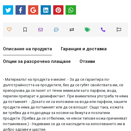
Описание на продукта
Гаранция и доставка
Опции за разсрочено плащане
Отзиви
- Материалът на продукта е месинг. - За да се гарантира по-
дълготрайността на продуктите, без да се губят свойствата им, се
препоръчва да се пазят от течни химикали като парфюм, вода,
перилен препарат и дезинфектант. При внимателна употреба те няма
да потъмнеят. - Докато не са изложени на вода или парфюм, нашите
продукти няма да потъмнеят или да се влошат. Също така, кожата
ви трябва да е подходяща за носене на бижута и позлатени
продукти. (Трябва да се отбележи, че някои типове кожа причиняват
потъмняване.) - Надяваме се да се насладите на използването им в
добро здраве и щастие.