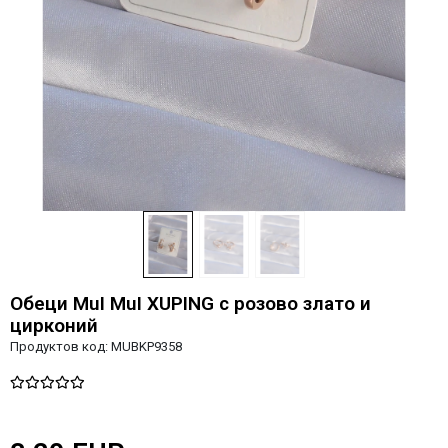
Обеци MuI MuI XUPING с розово злато и
цирконий
Продуктов код:
MUBKP9358