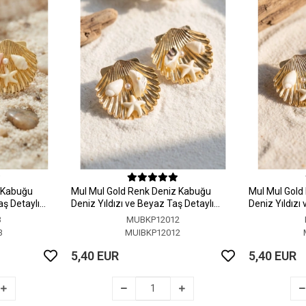
z Kabuğu
MuI MuI Gold Renk Deniz Kabuğu
MuI MuI Gold
aş Detaylı
Deniz Yıldızı ve Beyaz Taş Detaylı
Deniz Yıldızı
Küpe
Küpe
3
MUBKP12012
3
MUIBKP12012
5,40 EUR
5,40 EUR