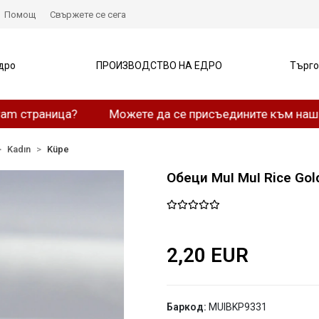
Помощ
Свържете се сега
дро
ПРОИЗВОДСТВО НА ЕДРО
Търго
аница?
Можете да се присъедините към нашия What
Kadın
Küpe
Обеци MuI MuI Rice Gold
2,20 EUR
Баркод:
MUIBKP9331