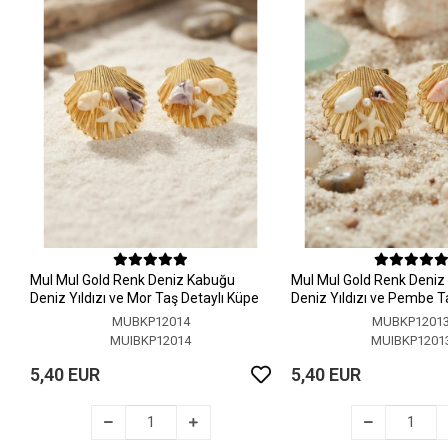
MuI MuI Gold Renk Deniz Kabuğu
MuI MuI Gold Renk Deni
Deniz Yıldızı ve Mor Taş Detaylı Küpe
Deniz Yıldızı ve Pembe T
Küpe
MUBKP12014
MUBKP1201
MUIBKP12014
MUIBKP1201
5,40 EUR
5,40 EUR