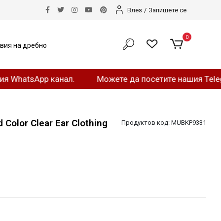
Влез
/
Запишете се
0
вия на дребно
sApp канал.
Можете да посетите нашия Telegram ка
 Color Clear Ear Clothing
Продуктов код:
MUBKP9331