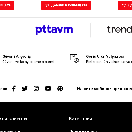
ницата
Добави в кошницата
До
Güvenli Alışveriş
Geniş Ürün Yelpazesi
Güvenli ve kolay ödeme sistemi
Binlerce ürün ve kampanya
е ни
Нашите мобилни приложе
 на клиенти
Категории
ни въпроси
Дрехи на едро