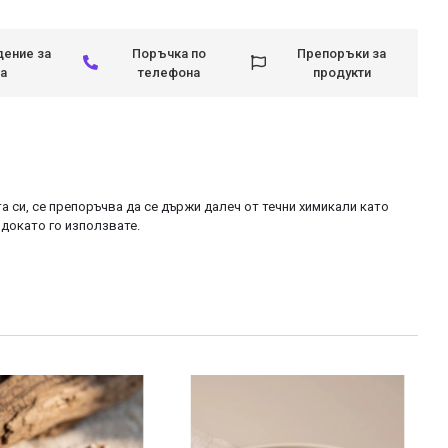
ение за
Поръчка по
Препоръки за
а
телефона
продукти
а си, се препоръчва да се държи далеч от течни химикали като
 докато го използвате.