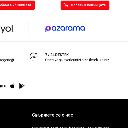
бави в кошницата
Добави в кошницата
7 / 24 DESTEK
 seçeneği
Öneri ve şikayetlerinizi bize iletebilirsiniz.
ния
Свържете се с нас