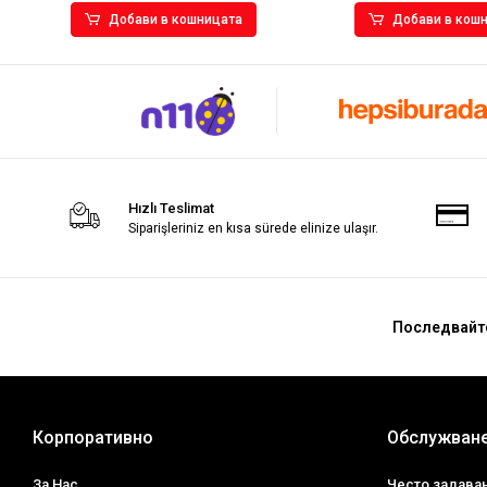
Добави в кошницата
Добави в кош
Hızlı Teslimat
Siparişleriniz en kısa sürede elinize ulaşır.
Последвайт
Корпоративно
Обслужване
За Нас
Често задава