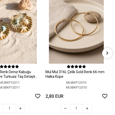
M
H
 Renk Deniz Kabuğu
MuI MuI 316L Çelik Gold Renk 66 mm
2
 ve Turkuaz Taş Detaylı
Halka Küpe
MUBKP12011
MUBKP12010
MUIBKP12011
MUIBKP12010
2,80 EUR