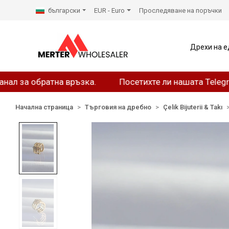
български
EUR - Euro
Проследяване на поръчки
Дрехи на е
 обратна връзка.
Посетихте ли нашата Telegram стр
Начална страница
Търговия на дребно
Çelik Bijuterii & Takı