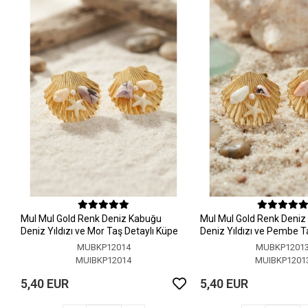
MuI MuI Gold Renk Deniz Kabuğu
MuI MuI Gold Renk Deni
Deniz Yıldızı ve Mor Taş Detaylı Küpe
Deniz Yıldızı ve Pembe T
Küpe
MUBKP12014
MUBKP1201
MUIBKP12014
MUIBKP1201
5,40 EUR
5,40 EUR