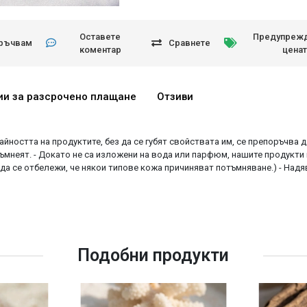
Оставете
Предупрежд
ръчвам
Сравнете
коментар
ценат
ии за разсрочено плащане
Отзиви
райността на продуктите, без да се губят свойствата им, се препоръчва 
ъмнеят. - Докато не са изложени на вода или парфюм, нашите продукти 
 да се отбележи, че някои типове кожа причиняват потъмняване.) - Над
Подобни продукти