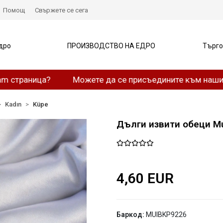
Помощ
Свържете се сега
дро
ПРОИЗВОДСТВО НА ЕДРО
Търго
ница?
Можете да се присъедините към нашия Whats
Kadın
Küpe
Дълги извити обеци MuI
4,60 EUR
Баркод:
MUIBKP9226