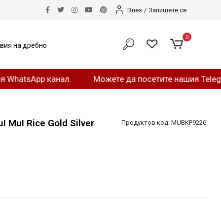
Влез
/
Запишете се
0
вия на дребно
App канал.
Можете да посетите нашия Telegram кана
 MuI Rice Gold Silver
Продуктов код:
MUBKP9226