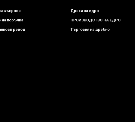
ни въпроси
Дрехи на едро
 на поръчка
ПРОИЗВОДСТВО НА ЕДРО
анковп ревод
Търговия на дребно