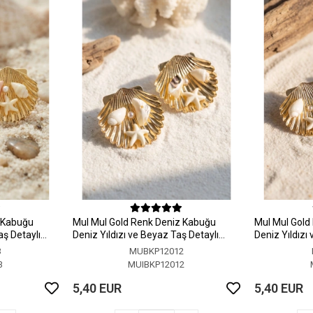
z Kabuğu
MuI MuI Gold Renk Deniz Kabuğu
MuI MuI Gold
aş Detaylı
Deniz Yıldızı ve Beyaz Taş Detaylı
Deniz Yıldızı
Küpe
Küpe
3
MUBKP12012
3
MUIBKP12012
5,40 EUR
5,40 EUR