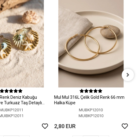
M
H
 Renk Deniz Kabuğu
MuI MuI 316L Çelik Gold Renk 66 mm
2
 ve Turkuaz Taş Detaylı
Halka Küpe
MUBKP12011
MUBKP12010
MUIBKP12011
MUIBKP12010
2,80 EUR