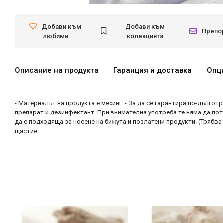
Добави към
Добави към
Препо
любими
колекцията
Описание на продукта
Гаранция и доставка
Опц
- Материалът на продукта е месинг. - За да се гарантира по-дългот
препарат и дезинфектант. При внимателна употреба те няма да пот
да е подходяща за носене на бижута и позлатени продукти. (Трябва
щастие.