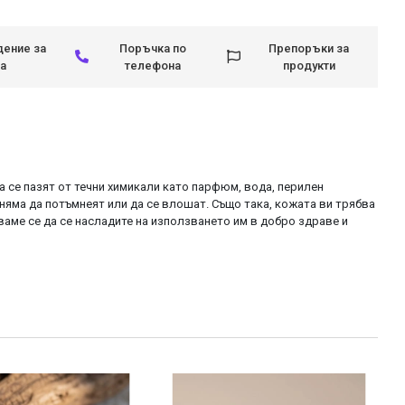
ение за
Поръчка по
Препоръки за
а
телефона
продукти
да се пазят от течни химикали като парфюм, вода, перилен
няма да потъмнеят или да се влошат. Също така, кожата ви трябва
яваме се да се насладите на използването им в добро здраве и