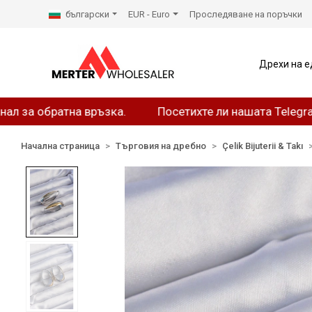
български
EUR - Euro
Проследяване на поръчки
Дрехи на е
братна връзка.
Посетихте ли нашата Telegram стра
Начална страница
Търговия на дребно
Çelik Bijuterii & Takı