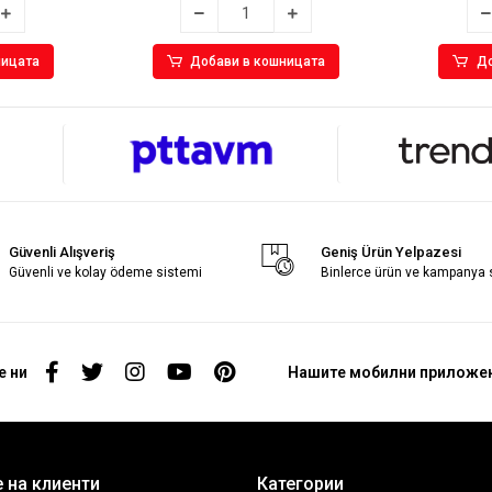
ницата
Добави в кошницата
До
Güvenli Alışveriş
Geniş Ürün Yelpazesi
Güvenli ve kolay ödeme sistemi
Binlerce ürün ve kampanya
е ни
Нашите мобилни приложе
 на клиенти
Категории