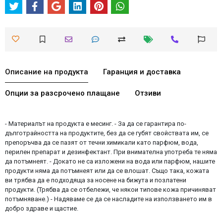
Описание на продукта
Гаранция и доставка
Опции за разсрочено плащане
Отзиви
- Материалът на продукта е месинг. - За да се гарантира по-
дълготрайността на продуктите, без да се губят свойствата им, се
препоръчва да се пазят от течни химикали като парфюм, вода,
перилен препарат и дезинфектант. При внимателна употреба те няма
да потъмнеят. - Докато не са изложени на вода или парфюм, нашите
продукти няма да потъмнеят или да се влошат. Също така, кожата
ви трябва да е подходяща за носене на бижута и позлатени
продукти. (Трябва да се отбележи, че някои типове кожа причиняват
потъмняване.) - Надяваме се да се насладите на използването им в
добро здраве и щастие.