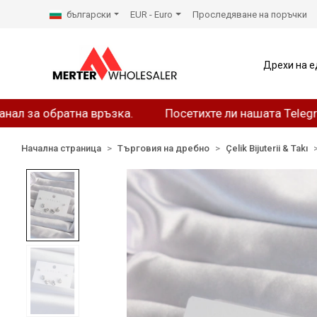
български
EUR - Euro
Проследяване на поръчки
Дрехи на е
а обратна връзка.
Посетихте ли нашата Telegram ст
Начална страница
Търговия на дребно
Çelik Bijuterii & Takı