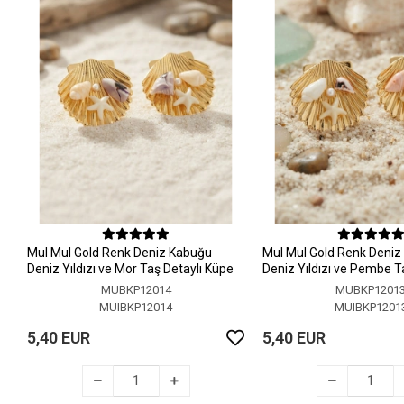
MuI MuI Gold Renk Deniz Kabuğu
MuI MuI Gold Renk Deni
Deniz Yıldızı ve Mor Taş Detaylı Küpe
Deniz Yıldızı ve Pembe T
Küpe
MUBKP12014
MUBKP1201
MUIBKP12014
MUIBKP1201
5,40 EUR
5,40 EUR