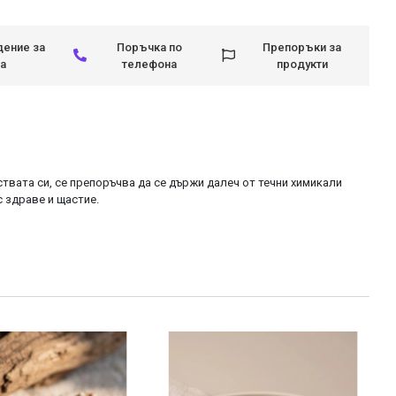
ение за
Поръчка по
Препоръки за
а
телефона
продукти
йствата си, се препоръчва да се държи далеч от течни химикали
с здраве и щастие.