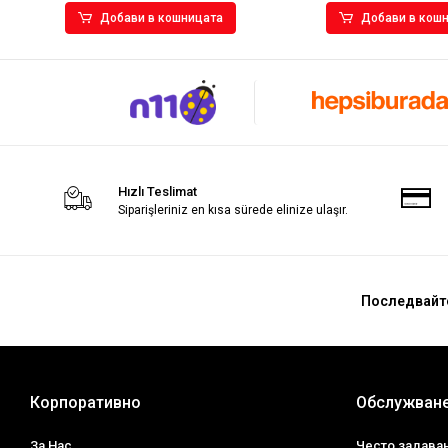
Добави в кошницата
Добави в кош
Hızlı Teslimat
Siparişleriniz en kısa sürede elinize ulaşır.
Последвайт
Корпоративно
Обслужване
За Нас
Често задава