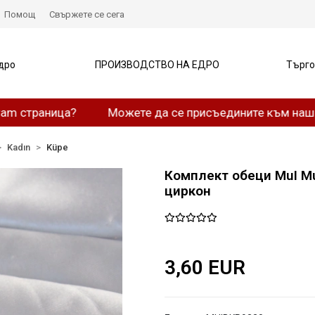
Помощ
Свържете се сега
дро
ПРОИЗВОДСТВО НА ЕДРО
Търго
раница?
Можете да се присъедините към нашия Wha
Kadın
Küpe
Комплект обеци MuI Mu
циркон
3,60 EUR