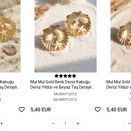
z Kabuğu
MuI MuI Gold Renk Deniz Kabuğu
MuI MuI Gold
aş Detaylı
Deniz Yıldızı ve Beyaz Taş Detaylı
Deniz Yıldızı
Küpe
Küpe
3
MUBKP12012
3
MUIBKP12012
5,40 EUR
5,40 EUR