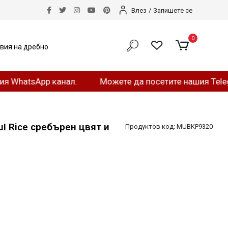
Влез
/
Запишете се
0
вия на дребно
tsApp канал.
Можете да посетите нашия Telegram к
I Rice сребърен цвят и
Продуктов код:
MUBKP9320