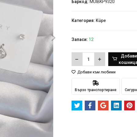
Баркод:
MUIBKP9320
Категория:
Küpe
Запаси:
12
Добави
кошница
Добави към любими
Бързо транспортиране
Сигурн