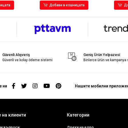
ницата
Добави в кошницата
До
Güvenli Alışveriş
Geniş Ürün Yelpazesi
Güvenli ve kolay ödeme sistemi
Binlerce ürün ve kampanya
е ни
Нашите мобилни приложе
 на клиенти
Категории
ни въпроси
Дрехи на едро