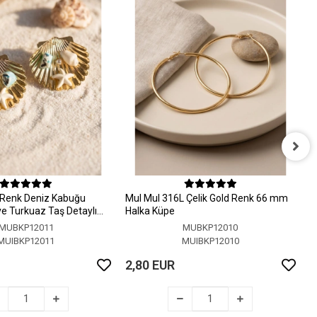
M
H
 Renk Deniz Kabuğu
MuI MuI 316L Çelik Gold Renk 66 mm
2
 ve Turkuaz Taş Detaylı
Halka Küpe
MUBKP12011
MUBKP12010
MUIBKP12011
MUIBKP12010
2,80 EUR