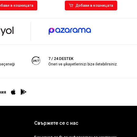
бави в кошницата
Добави в кошницата
7 / 24 DESTEK
 seçeneği
Öneri ve şikayetlerinizi bize iletebilirsiniz.
ния
Свържете се с нас