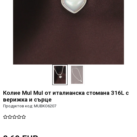
Колие MuI MuI от италианска стомана 316L с
верижка и сърце
Продуктов код:
MUBKO6207