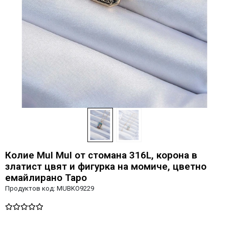
Колие MuI MuI от стомана 316L, корона в
златист цвят и фигурка на момиче, цветно
емайлирано Таро
Продуктов код:
MUBKO9229