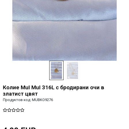
Колие MuI MuI 316L с бродирани очи в
златист цвят
Продуктов код:
MUBKO9276