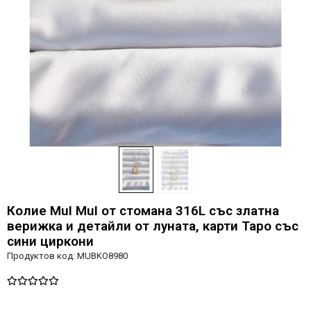
Колие MuI MuI от стомана 316L със златна
верижка и детайли от луната, карти Таро със
сини циркони
Продуктов код:
MUBKO8980