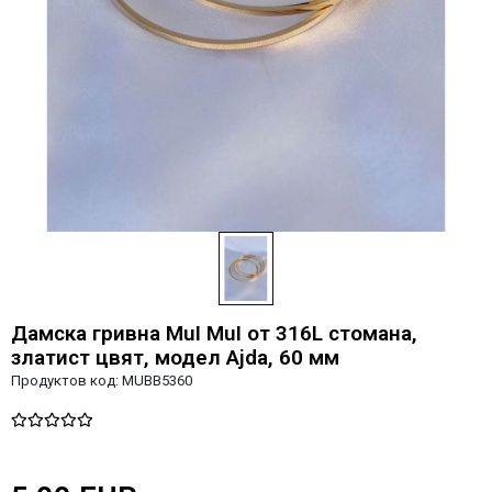
Дамска гривна MuI MuI от 316L стомана,
златист цвят, модел Ajda, 60 мм
Продуктов код:
MUBB5360