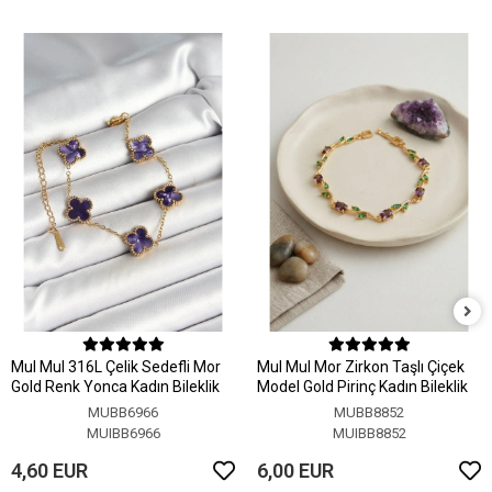
MuI MuI 316L Çelik Sedefli Mor
MuI MuI Mor Zirkon Taşlı Çiçek
Gold Renk Yonca Kadın Bileklik
Model Gold Pirinç Kadın Bileklik
MUBB6966
MUBB8852
MUIBB6966
MUIBB8852
4,60 EUR
6,00 EUR