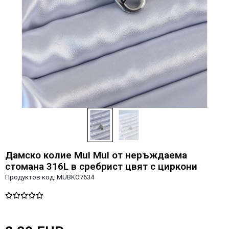
Дамско колие MuI MuI от неръждаема
стомана 316L в сребрист цвят с циркони
Продуктов код:
MUBKO7634