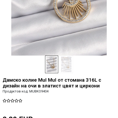
Дамско колие MuI MuI от стомана 316L с
дизайн на очи в златист цвят и циркони
Продуктов код:
MUBKO9404