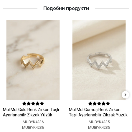
Подобни продукти
MuI MuI Gold Renk Zirkon Taşlı
MuI MuI Gümüş Renk Zirkon
Ayarlanabilir Zikzak Yüzük
Taşlı Ayarlanabilir Zikzak Yüzük
MUBYK4236
MUBYK4235
MUIBYK4236
MUIBYK4235