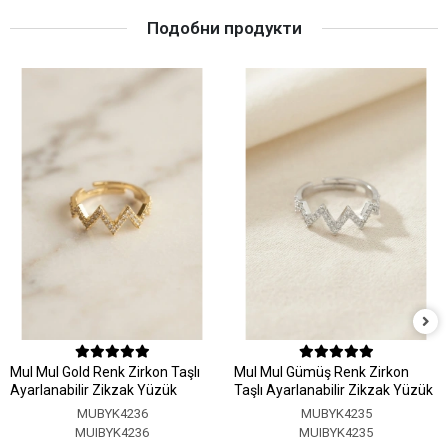
Подобни продукти
MuI MuI Gold Renk Zirkon Taşlı
MuI MuI Gümüş Renk Zirkon
Ayarlanabilir Zikzak Yüzük
Taşlı Ayarlanabilir Zikzak Yüzük
MUBYK4236
MUBYK4235
MUIBYK4236
MUIBYK4235