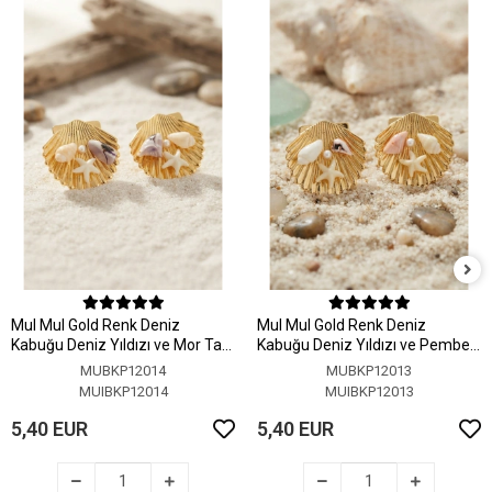
MuI MuI Gold Renk Deniz
MuI MuI Gold Renk Deniz
Kabuğu Deniz Yıldızı ve Mor Taş
Kabuğu Deniz Yıldızı ve Pembe
Detaylı Küpe
Taş Detaylı Küpe
MUBKP12014
MUBKP12013
MUIBKP12014
MUIBKP12013
5,40 EUR
5,40 EUR