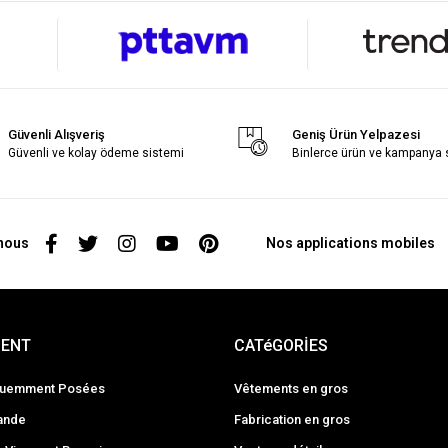
Güvenli Alışveriş
Geniş Ürün Yelpazesi
Güvenli ve kolay ödeme sistemi
Binlerce ürün ve kampanya
nous
Nos applications mobiles
İENT
CATéGORİES
quemment Posées
Vêtements en gros
ande
Fabrication en gros