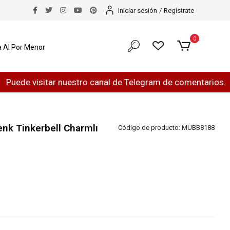
Iniciar sesión
/
Regístrate
0
 Al Por Menor
de visitar nuestro canal de Telegram de comentarios.
nk Tinkerbell Charmlı
Código de producto:
MUBB8188