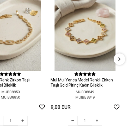
M
M
Renk Zirkon Taşlı
MuI MuI Yonca Model Renkli Zirkon
9
 Bileklik
Taşlı Gold Pirinç Kadın Bileklik
MUBB8850
MUBB8849
MUIBB8850
MUIBB8849
9,00 EUR