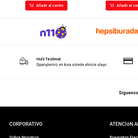
Añadir al carrito
Añadir al car
Hızlı Teslimat
Siparişleriniz en kısa sürede elinize ulaşır.
Sígueno
CORPORATİVO
ATENCİóN A
Sobre Nosotros
Preguntas Fre