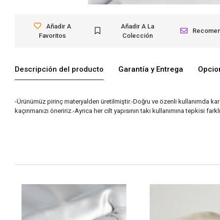
Añadir A
Añadir A La
Recome
Favoritos
Colección
Descripción del producto
Garantía y Entrega
Opcio
-Ürünümüz pirinç materyalden üretilmiştir.-Doğru ve özenli kullanımda 
kaçınmanızı öneririz.-Ayrıca her cilt yapısının takı kullanımına tepkisi fark