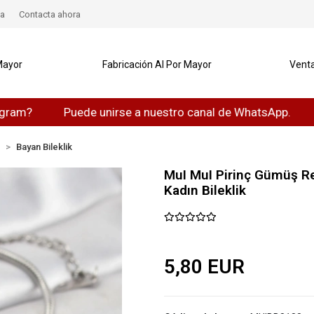
a
Contacta ahora
Mayor
Fabricación Al Por Mayor
Venta
?
Puede unirse a nuestro canal de WhatsApp.
Pue
n
Bayan Bileklik
MuI MuI Pirinç Gümüş Re
Kadın Bileklik
5,80 EUR