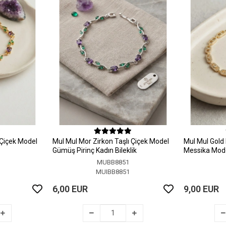
 Çiçek Model
MuI MuI Mor Zirkon Taşlı Çiçek Model
MuI MuI Gold 
Gümüş Pirinç Kadın Bileklik
Messika Model
MUBB8851
MUIBB8851
6,00 EUR
9,00 EUR