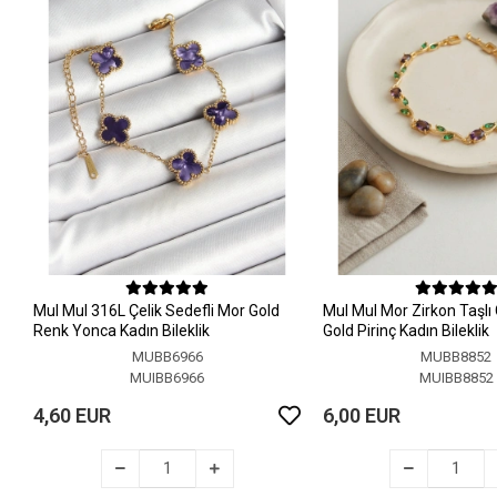
MuI MuI 316L Çelik Sedefli Mor Gold
MuI MuI Mor Zirkon Taşlı
Renk Yonca Kadın Bileklik
Gold Pirinç Kadın Bileklik
MUBB6966
MUBB8852
MUIBB6966
MUIBB8852
4,60 EUR
6,00 EUR