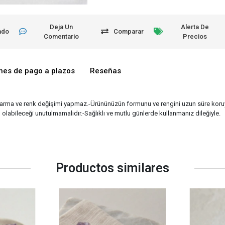
Deja Un
Alerta De
ndo
Comparar
Comentario
Precios
nes de pago a plazos
Reseñas
kararma ve renk değişimi yapmaz.-Ürününüzün formunu ve rengini uzun süre kor
lı olabileceği unutulmamalıdır.-Sağlıklı ve mutlu günlerde kullanmanız dileğiyle.
Productos similares