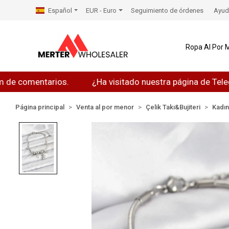
Español
EUR - Euro
Seguimiento de órdenes
Ayud
Ropa Al Por 
comentarios.
¿Ha visitado nuestra página de Telegram
Página principal
Venta al por menor
Çelik Takı&Bujiteri
Kadı