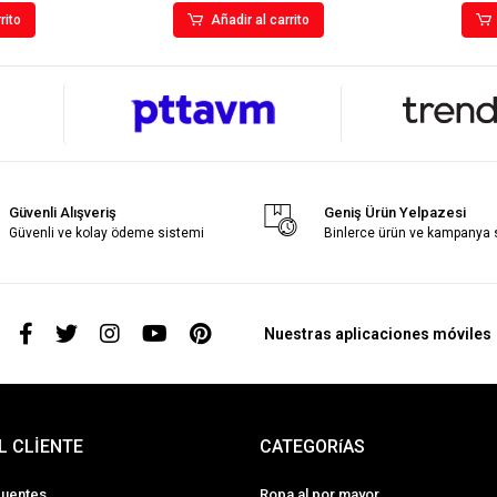
rito
Añadir al carrito
Güvenli Alışveriş
Geniş Ürün Yelpazesi
Güvenli ve kolay ödeme sistemi
Binlerce ürün ve kampanya
s
Nuestras aplicaciones móviles
L CLİENTE
CATEGORíAS
cuentes
Ropa al por mayor