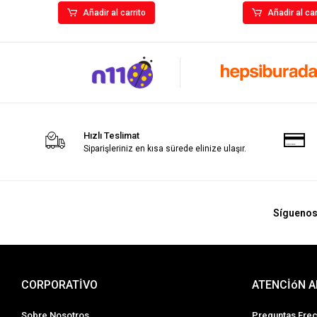
Añadir al carrito
Añadir al car
Hızlı Teslimat
Siparişleriniz en kısa sürede elinize ulaşır.
Sígueno
CORPORATİVO
ATENCİóN A
Sobre Nosotros
Preguntas Fre