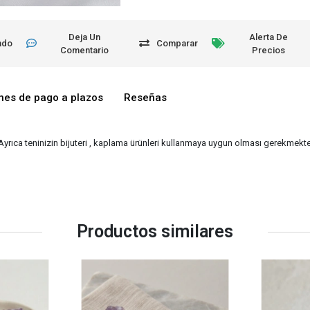
Deja Un
Alerta De
ndo
Comparar
Comentario
Precios
nes de pago a plazos
Reseñas
 Ayrıca teninizin bijuteri , kaplama ürünleri kullanmaya uygun olması gerekmekted
Productos similares