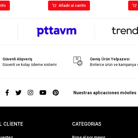
rito
Añadir al carrito
Güvenli Alışveriş
Geniş Ürün Yelpazesi
Güvenli ve kolay ödeme sistemi
Binlerce ürün ve kampanya
s
Nuestras aplicaciones móviles
L CLİENTE
CATEGORíAS
cuentes
Ropa al por mayor