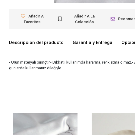
Añadir A
Añadir A La
Recome
Favoritos
Colección
Descripción del producto
Garantía y Entrega
Opcio
- Ürün materyali pirinçtir.- Dikkatli kullanımda kararma, renk atma olmaz.-
günlerde kullanmanız dileğiyle…