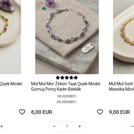
 Çiçek Model
MuI MuI Mor Zirkon Taşlı Çiçek Model
MuI MuI Gold 
Gümüş Pirinç Kadın Bileklik
Messika Model
MUBB8851
MUIBB8851
6,00 EUR
9,00 EUR