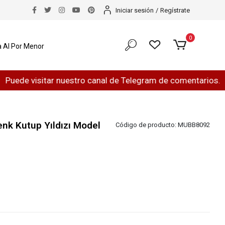
Iniciar sesión
/
Regístrate
0
 Al Por Menor
 visitar nuestro canal de Telegram de comentarios.
¿H
nk Kutup Yıldızı Model
Código de producto:
MUBB8092