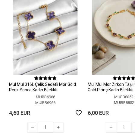
MuI MuI 316L Çelik Sedefli Mor Gold
MuI MuI Mor Zirkon Taşlı
Renk Yonca Kadın Bileklik
Gold Pirinç Kadın Bileklik
MUBB6966
MUBB8852
MUIBB6966
MUIBB8852
4,60 EUR
6,00 EUR