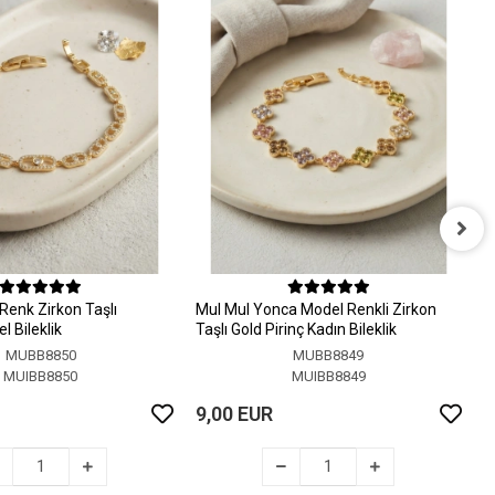
M
M
Renk Zirkon Taşlı
MuI MuI Yonca Model Renkli Zirkon
9
 Bileklik
Taşlı Gold Pirinç Kadın Bileklik
MUBB8850
MUBB8849
MUIBB8850
MUIBB8849
9,00 EUR