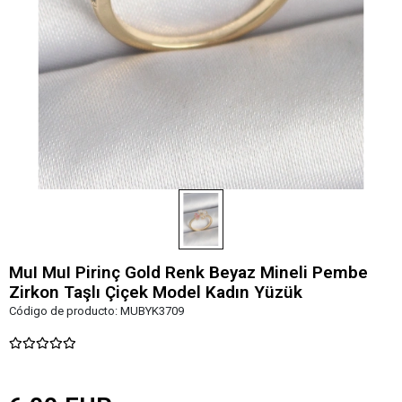
MuI MuI Pirinç Gold Renk Beyaz Mineli Pembe
Zirkon Taşlı Çiçek Model Kadın Yüzük
Código de producto:
MUBYK3709