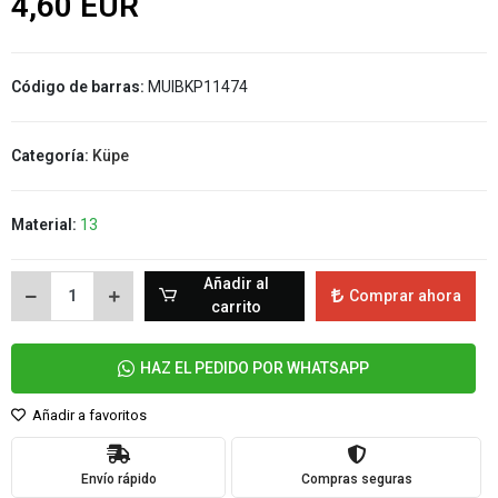
4,60 EUR
Código de barras:
MUIBKP11474
Categoría:
Küpe
Material:
13
Añadir al
Comprar ahora
carrito
HAZ EL PEDIDO POR WHATSAPP
Añadir a favoritos
Envío rápido
Compras seguras