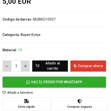
5,00 EUR
Código de barras:
MUIBKO10937
Categoría:
Bayan Kolye
Material:
19
Añadir al
Comprar ahora
carrito
HAZ EL PEDIDO POR WHATSAPP
Añadir a favoritos
Envío rápido
Compras seguras