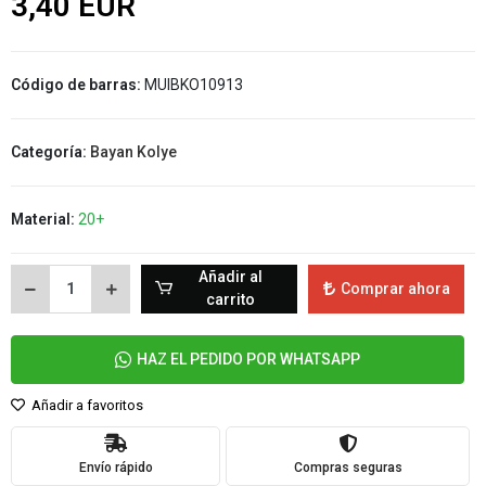
3,40 EUR
Código de barras:
MUIBKO10913
Categoría:
Bayan Kolye
Material:
20+
Añadir al
Comprar ahora
carrito
HAZ EL PEDIDO POR WHATSAPP
Añadir a favoritos
Envío rápido
Compras seguras