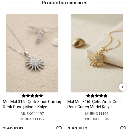
Productos similares
MuI MuI 316L Çelik Zincir Gümüş
MuI MuI 316L Çelik Zincir Gold
Renk Güneş Model Kolye
Renk Güneş Model Kolye
MUBKO11197
MUBKO11196
MUIBKO11197
MUIBKO11196
3,60 EUR
3,60 EUR