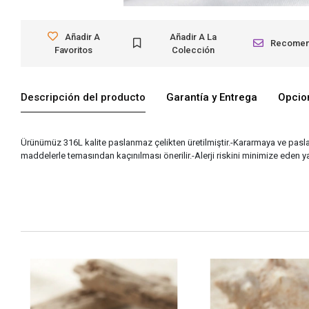
Añadir A
Añadir A La
Recome
Favoritos
Colección
Descripción del producto
Garantía y Entrega
Opcio
Ürünümüz 316L kalite paslanmaz çelikten üretilmiştir.-Kararmaya ve pasl
maddelerle temasından kaçınılması önerilir.-Alerji riskini minimize eden yap