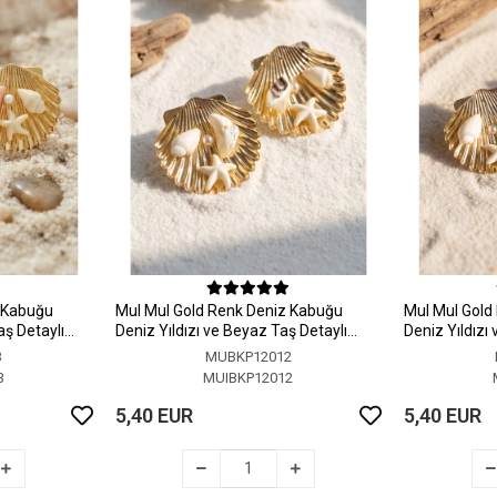
z Kabuğu
MuI MuI Gold Renk Deniz Kabuğu
MuI MuI Gold
aş Detaylı
Deniz Yıldızı ve Beyaz Taş Detaylı
Deniz Yıldızı
Küpe
Küpe
3
MUBKP12012
3
MUIBKP12012
5,40 EUR
5,40 EUR