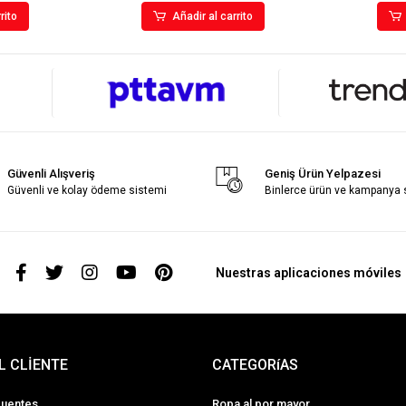
rito
Añadir al carrito
Güvenli Alışveriş
Geniş Ürün Yelpazesi
Güvenli ve kolay ödeme sistemi
Binlerce ürün ve kampanya
s
Nuestras aplicaciones móviles
L CLİENTE
CATEGORíAS
cuentes
Ropa al por mayor