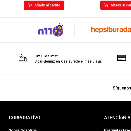
Añadir al carrito
Añadir al car
Hızlı Teslimat
Siparişleriniz en kısa sürede elinize ulaşır.
Sígueno
CORPORATİVO
ATENCİóN A
Sobre Nosotros
Preguntas Fre