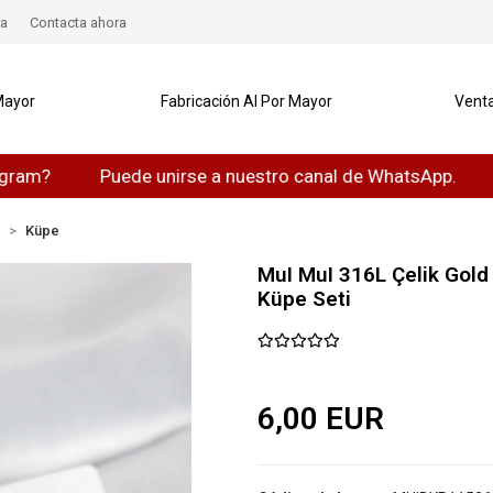
a
Contacta ahora
Mayor
Fabricación Al Por Mayor
Venta
Puede unirse a nuestro canal de WhatsApp.
Puede
n
Küpe
MuI MuI 316L Çelik Gold 
Küpe Seti
6,00 EUR