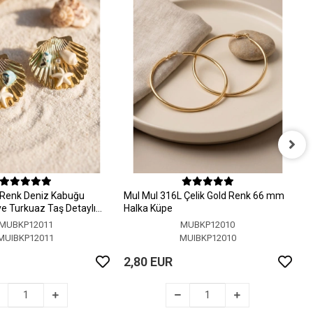
M
H
 Renk Deniz Kabuğu
MuI MuI 316L Çelik Gold Renk 66 mm
2
 ve Turkuaz Taş Detaylı
Halka Küpe
MUBKP12011
MUBKP12010
MUIBKP12011
MUIBKP12010
2,80 EUR