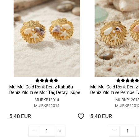
MuI MuI Gold Renk Deniz Kabuğu
MuI MuI Gold Renk Deni
Deniz Yıldızı ve Mor Taş Detaylı Küpe
Deniz Yıldızı ve Pembe T
Küpe
MUBKP12014
MUBKP1201
MUIBKP12014
MUIBKP1201
5,40 EUR
5,40 EUR