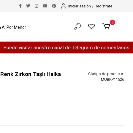
Iniciar sesión
/
Regístrate
0
 Al Por Menor
 visitar nuestro canal de Telegram de comentarios.
¿H
Renk Zirkon Taşlı Halka
Código de producto:
MUBKP11526