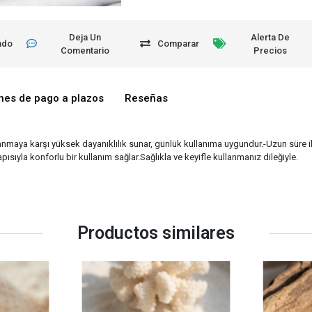
Deja Un
Alerta De
ndo
Comparar
Comentario
Precios
nes de pago a plazos
Reseñas
anmaya karşı yüksek dayanıklılık sunar, günlük kullanıma uygundur.-Uzun süre
ısıyla konforlu bir kullanım sağlar.Sağlıkla ve keyifle kullanmanız dileğiyle.
Productos similares