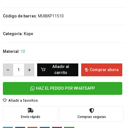
Código de barras:
MUIBKP11510
Categoría:
Küpe
Material:
10
Añadir al
Comprar ahora
carrito
HAZ EL PEDIDO POR WHATSAPP
Añadir a favoritos
Envío rápido
Compras seguras