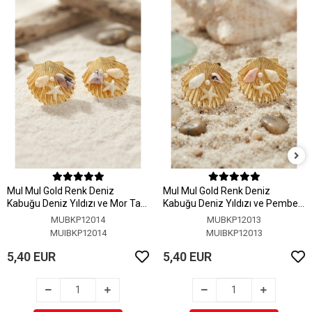
MuI MuI Gold Renk Deniz
MuI MuI Gold Renk Deniz
Kabuğu Deniz Yıldızı ve Mor Taş
Kabuğu Deniz Yıldızı ve Pembe
Detaylı Küpe
Taş Detaylı Küpe
MUBKP12014
MUBKP12013
MUIBKP12014
MUIBKP12013
5,40 EUR
5,40 EUR