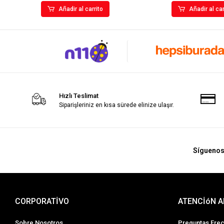
Añadir al carrito
Añadir al car
Hızlı Teslimat
Siparişleriniz en kısa sürede elinize ulaşır.
Sígueno
CORPORATİVO
ATENCİóN A
Sobre Nosotros
Preguntas Fre