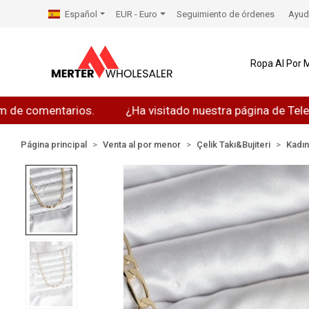
Español
EUR - Euro
Seguimiento de órdenes
Ayud
Ropa Al Por 
mentarios.
¿Ha visitado nuestra página de Telegram?
Página principal
Venta al por menor
Çelik Takı&Bujiteri
Kadı