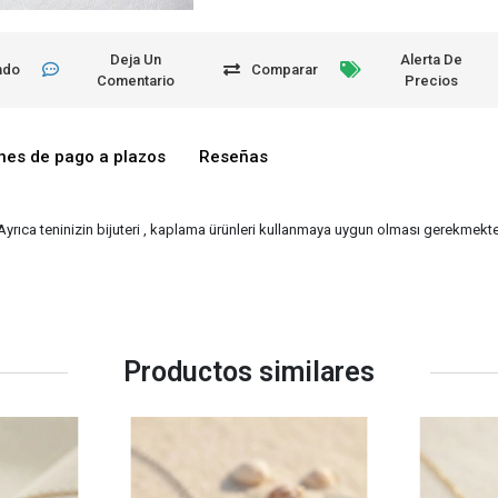
Deja Un
Alerta De
ndo
Comparar
Comentario
Precios
nes de pago a plazos
Reseñas
 Ayrıca teninizin bijuteri , kaplama ürünleri kullanmaya uygun olması gerekmekted
Productos similares