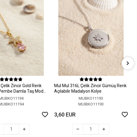
M
A
Çelik Zincir Gold Renk
MuI MuI 316L Çelik Zincir Gümüş Renk
3
 Pembe Damla Taş Model
Açılabilir Madalyon Kolye
MUBKO11194
MUBKO11193
MUIBKO11194
MUIBKO11193
3,60 EUR