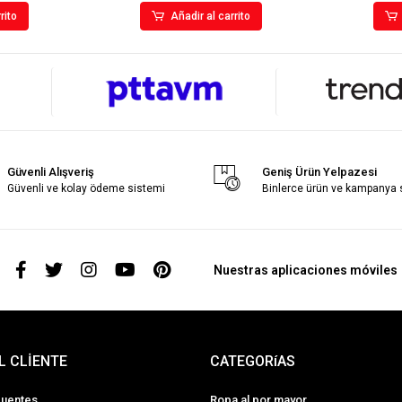
rito
Añadir al carrito
Güvenli Alışveriş
Geniş Ürün Yelpazesi
Güvenli ve kolay ödeme sistemi
Binlerce ürün ve kampanya
s
Nuestras aplicaciones móviles
L CLİENTE
CATEGORíAS
cuentes
Ropa al por mayor