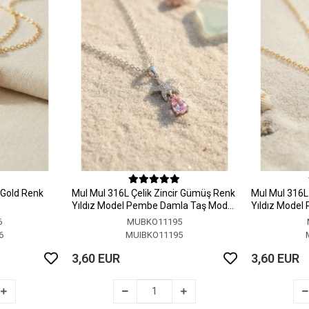
r Gold Renk
MuI MuI 316L Çelik Zincir Gümüş Renk
MuI MuI 316L 
Yıldız Model Pembe Damla Taş Model
Yıldız Model
Kolye
Kolye
6
MUBKO11195
6
MUIBKO11195
3,60 EUR
3,60 EUR