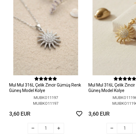
MuI MuI 316L Çelik Zincir Gümüş Renk
MuI MuI 316L Çelik Zinci
Güneş Model Kolye
Güneş Model Kolye
MUBKO11197
MUBKO1119
MUIBKO11197
MUIBKO1119
3,60 EUR
3,60 EUR