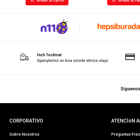
Añadir al carrito
Añadir al car
Hızlı Teslimat
Siparişleriniz en kısa sürede elinize ulaşır.
Sígueno
CORPORATİVO
ATENCİóN A
Sobre Nosotros
Preguntas Fre