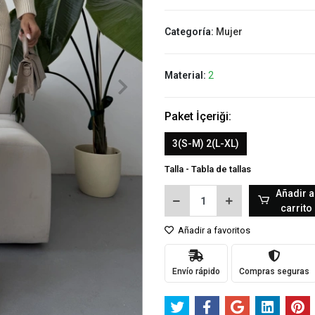
Categoría:
Mujer
Material:
2
Paket İçeriği:
3(S-M) 2(L-XL)
Talla - Tabla de tallas
Añadir a
carrito
Añadir a favoritos
Envío rápido
Compras seguras