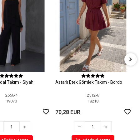
A
dal Takım - Siyah
Astarlı Etek Gömlek Takım - Bordo
7
2656-4
2512-6
19070
18218
70,28 EUR