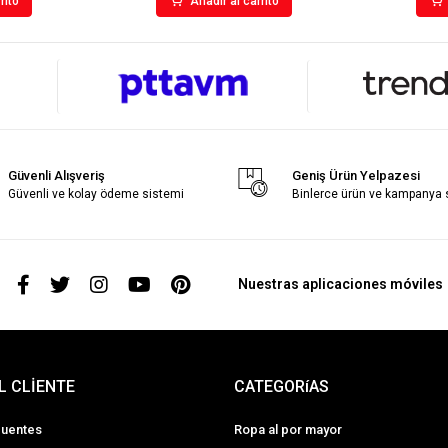
rito
Añadir al carrito
Güvenli Alışveriş
Geniş Ürün Yelpazesi
Güvenli ve kolay ödeme sistemi
Binlerce ürün ve kampanya
s
Nuestras aplicaciones móviles
L CLİENTE
CATEGORíAS
cuentes
Ropa al por mayor