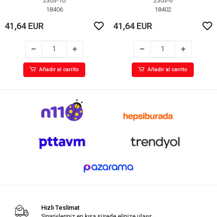
2303-10
2303-6
18406
18402
41,64 EUR
41,64 EUR
Añadir al carrito
Añadir al carrito
Hızlı Teslimat
Siparişleriniz en kısa sürede elinize ulaşır.