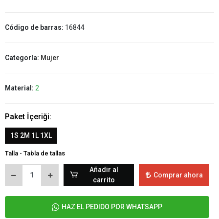
Código de barras:
16844
Categoría:
Mujer
Material:
2
Paket İçeriği:
1S 2M 1L 1XL
Talla - Tabla de tallas
Añadir al
Comprar ahora
carrito
HAZ EL PEDIDO POR WHATSAPP