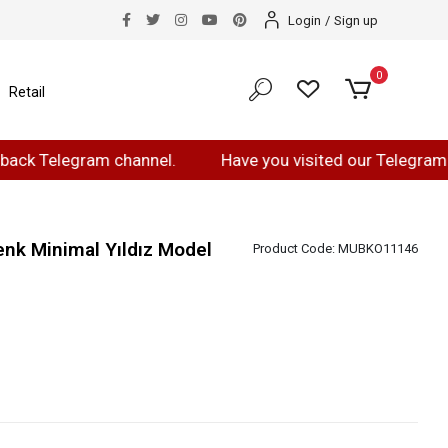
Login
/
Sign up
0
Retail
elegram channel.
Have you visited our Telegram page?
nk Minimal Yıldız Model
Product Code:
MUBKO11146