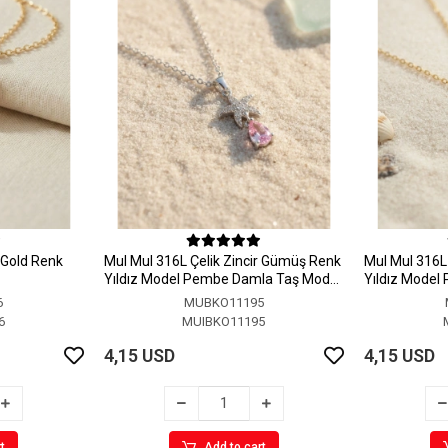
r Gold Renk
MuI MuI 316L Çelik Zincir Gümüş Renk
MuI MuI 316L 
Yıldız Model Pembe Damla Taş Model
Yıldız Model
Kolye
Kolye
6
MUBKO11195
6
MUIBKO11195
4,15 USD
4,15 USD
t
Add to cart