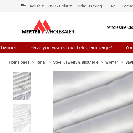
English
USD - Dolar
Order Tracking
Help
Conta
Wholesale Clo
Have you visited our Telegram page?
You can jo
Home page
Retail
Steel Jewelry & Bijouterie
Woman
Baya