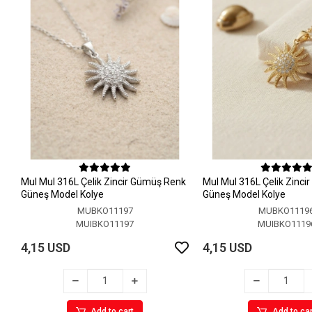
MuI MuI 316L Çelik Zincir Gümüş Renk
MuI MuI 316L Çelik Zinci
Güneş Model Kolye
Güneş Model Kolye
MUBKO11197
MUBKO1119
MUIBKO11197
MUIBKO1119
4,15 USD
4,15 USD
Add to cart
Add to car