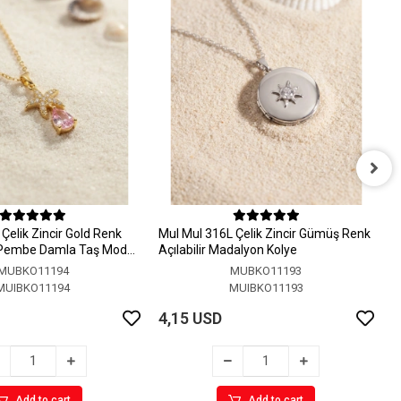
M
A
Çelik Zincir Gold Renk
MuI MuI 316L Çelik Zincir Gümüş Renk
4
 Pembe Damla Taş Model
Açılabilir Madalyon Kolye
MUBKO11194
MUBKO11193
MUIBKO11194
MUIBKO11193
4,15 USD
Add to cart
Add to cart