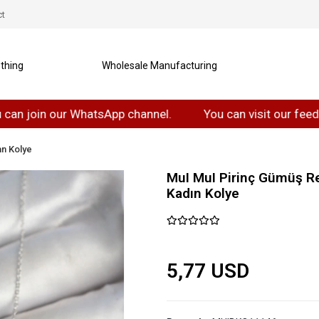
ct
thing
Wholesale Manufacturing
in our WhatsApp channel.
You can visit our feedback T
n Kolye
MuI MuI Pirinç Gümüş Re
Kadın Kolye
5,77 USD