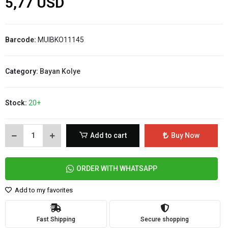
5,77 USD
Barcode:
MUIBKO11145
Category:
Bayan Kolye
Stock:
20+
Add to cart
Buy Now
ORDER WITH WHATSAPP
Add to my favorites
Fast Shipping
Secure shopping