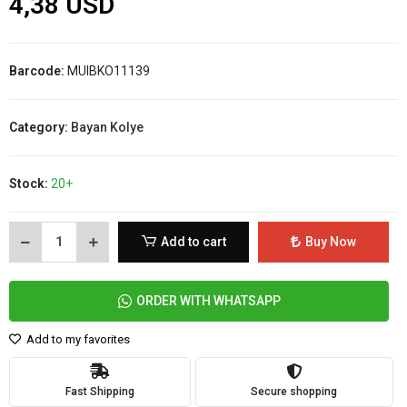
4,38 USD
Barcode:
MUIBKO11139
Category:
Bayan Kolye
Stock:
20+
Add to cart
Buy Now
ORDER WITH WHATSAPP
Add to my favorites
Fast Shipping
Secure shopping