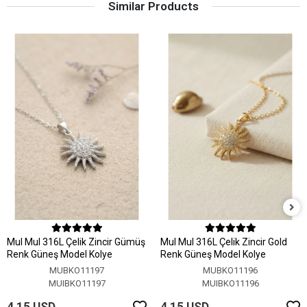
Similar Products
MuI MuI 316L Çelik Zincir Gümüş
MuI MuI 316L Çelik Zincir Gold
Renk Güneş Model Kolye
Renk Güneş Model Kolye
MUBKO11197
MUBKO11196
MUIBKO11197
MUIBKO11196
4,15 USD
4,15 USD