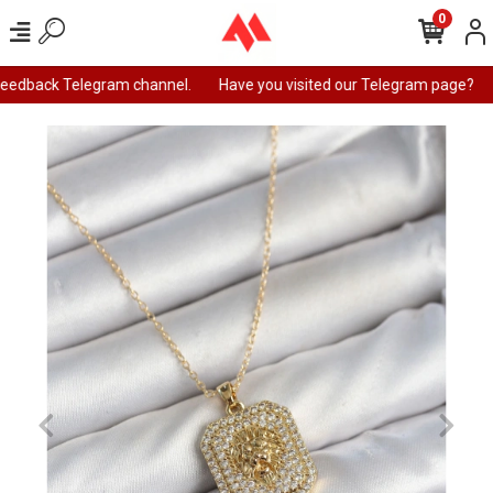
0
feedback Telegram channel.
Have you visited our Telegram page?