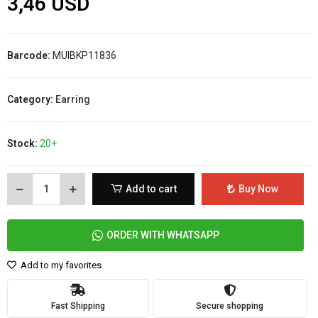
3,46 USD
Barcode:
MUIBKP11836
Category:
Earring
Stock:
20+
Add to cart
Buy Now
ORDER WITH WHATSAPP
Add to my favorites
Fast Shipping
Secure shopping