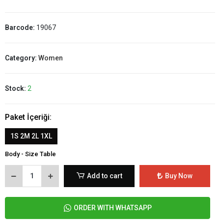
Barcode:
19067
Category:
Women
Stock:
2
Paket İçeriği:
1S 2M 2L 1XL
Body - Size Table
Add to cart
Buy Now
ORDER WITH WHATSAPP