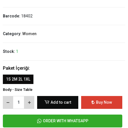
Barcode:
18402
Category:
Women
Stock:
1
Paket İçeriği:
1S 2M 2L 1XL
Body - Size Table
Add to cart
Buy Now
ORDER WITH WHATSAPP