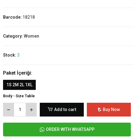
Barcode:
18218
Category:
Women
Stock:
3
Paket İçeriği:
1S 2M 2L 1XL
Body - Size Table
Add to cart
Buy Now
ORDER WITH WHATSAPP