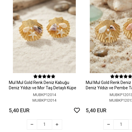
MuI MuI Gold Renk Deniz Kabuğu
MuI MuI Gold Renk Deni
Deniz Yıldızı ve Mor Taş Detaylı Küpe
Deniz Yıldızı ve Pembe T
Küpe
MUBKP12014
MUBKP1201
MUIBKP12014
MUIBKP1201
5,40 EUR
5,40 EUR