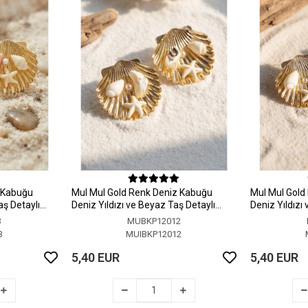
z Kabuğu
MuI MuI Gold Renk Deniz Kabuğu
MuI MuI Gold
aş Detaylı
Deniz Yıldızı ve Beyaz Taş Detaylı
Deniz Yıldızı
Küpe
Küpe
3
MUBKP12012
3
MUIBKP12012
5,40 EUR
5,40 EUR