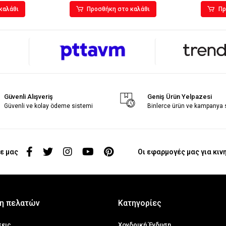
καλάθι
Προσθήκη στο καλάθι
Πρ
Güvenli Alışveriş
Geniş Ürün Yelpazesi
Güvenli ve kolay ödeme sistemi
Binlerce ürün ve kampanya
ε μας
Οι εφαρμογές μας για κιν
η πελατών
Κατηγορίες
σεις
Χονδρική Ένδυση