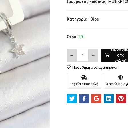
Γραμμωτός κώδικας:
MUIBKP10
Κατηγορία:
Küpe
Στοκ:
20+
Προσθή
στο
καλάθι
Προσθήκη στα αγαπημένα
Ταχεία αποστολή
Ασφαλείς αγ