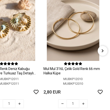
M
H
 Renk Deniz Kabuğu
MuI MuI 316L Çelik Gold Renk 66 mm
2
 ve Turkuaz Taş Detaylı
Halka Küpe
MUBKP12011
MUBKP12010
MUIBKP12011
MUIBKP12010
2,80 EUR