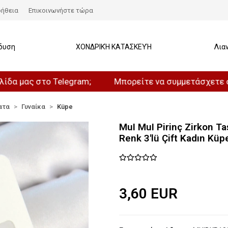
ήθεια
Επικοινωνήστε τώρα
δυση
ΧΟΝΔΡΙΚΉ ΚΑΤΑΣΚΕΥΉ
Λια
ς στο Telegram;
Μπορείτε να συμμετάσχετε στο κανά
ατα
Γυναίκα
Küpe
MuI MuI Pirinç Zirkon Ta
Renk 3'lü Çift Kadın Küp
3,60 EUR