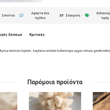
Αφήστε ένα
Ειδοποί
Συνιστώ
Σύγκριση
σχόλιο
τιμής
ογές δόσεων
Κριτικές
 Ayrıca teninizin bijuteri , kaplama ürünleri kullanmaya uygun olması gerekmekted
Παρόμοια προϊόντα