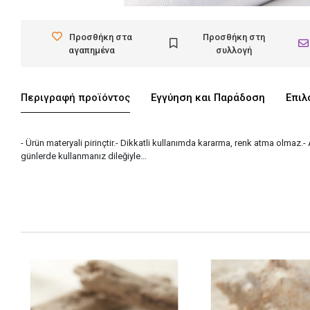
Προσθήκη στα
Προσθήκη στη
αγαπημένα
συλλογή
Περιγραφή προϊόντος
Εγγύηση και Παράδοση
Επιλ
- Ürün materyali pirinçtir.- Dikkatli kullanımda kararma, renk atma olmaz.-
günlerde kullanmanız dileğiyle…