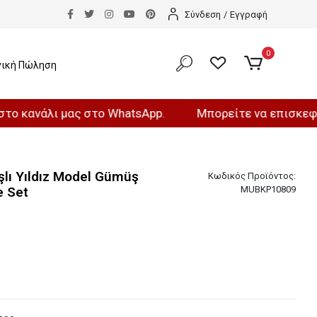
Σύνδεση
/
Εγγραφή
0
νική Πώληση
λι μας στο WhatsApp.
Μπορείτε να επισκεφθείτε το
şlı Yıldız Model Gümüş
Κωδικός Προϊόντος:
e Set
MUBKP10809